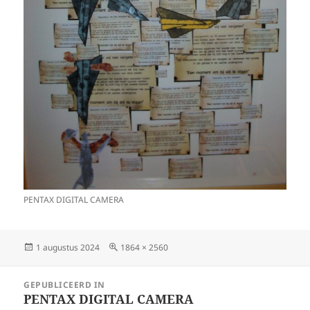
PENTAX DIGITAL CAMERA
Geplaatst
Volledige
1 augustus 2024
1864 × 2560
op
grootte
Bericht
GEPUBLICEERD IN
navigatie
PENTAX DIGITAL CAMERA