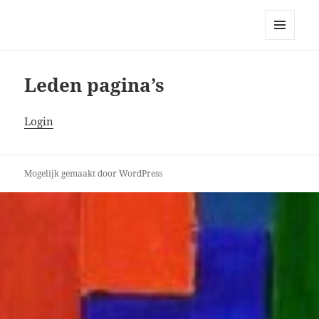
Bellingeweer | Teken- en
schildergroep
MENU
EN
WIDGETS
Leden pagina’s
Login
Mogelijk gemaakt door WordPress