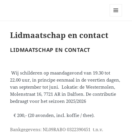
Bellingeweer | Teken- en
schildergroep
MENU
EN
WIDGETS
Lidmaatschap en contact
LIDMAATSCHAP EN CONTACT
Wij schilderen op maandagavond van 19.30 tot
22.00 uur, in principe eenmaal in de veertien dagen,
van september tot juni. Lokatie: de Westermolen,
Molenstraat 16, 7721 AR in Dalfsen. De contributie
bedraagt voor het seizoen 2025/2026
€ 200,- (20 avonden, incl. koffie / thee).
Bankgegevens: NL09RABO 0322390451 t.n.v.