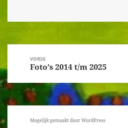
Bericht
navigatie
VORIG
Foto’s 2014 t/m 2025
Vorig
bericht:
Mogelijk gemaakt door WordPress