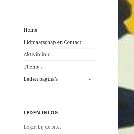
Bellingeweer |
Home
Teken- en
Lidmaatschap en Contact
schildergroep
Aktiviteiten
Thema’s
submenu
Leden pagina’s
uitvouwen
LEDEN INLOG
Login bij de site.