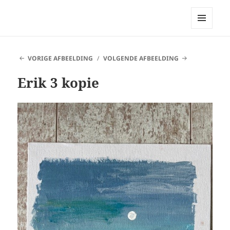
Bellingeweer | Teken- en
schildergroep
MENU
EN
WIDGETS
VORIGE AFBEELDING
VOLGENDE AFBEELDING
Erik 3 kopie