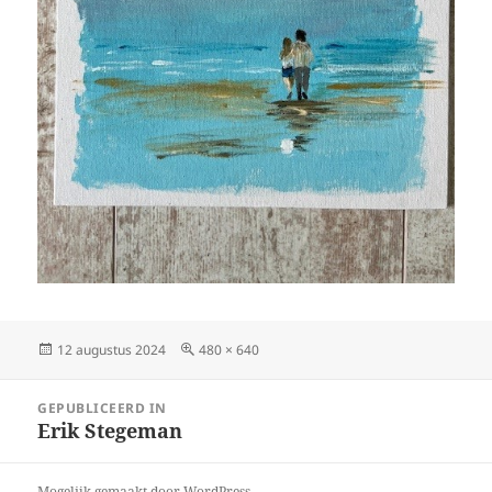
Geplaatst
Volledige
12 augustus 2024
480 × 640
op
grootte
Bericht
GEPUBLICEERD IN
navigatie
Erik Stegeman
Mogelijk gemaakt door WordPress