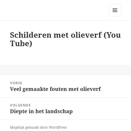
Bellingeweer | Teken- en
schildergroep
MENU
EN
WIDGETS
Schilderen met olieverf (You
Tube)
Bericht
VORIG
navigatie
Veel gemaakte fouten met olieverf
Vorig
bericht:
VOLGENDE
Diepte in het landschap
Volgend
bericht:
Mogelijk gemaakt door WordPress