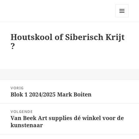
Bellingeweer | Teken- en
schildergroep
MENU
EN
WIDGETS
Houtskool of Siberisch Krijt
?
Bericht
VORIG
navigatie
Blok 1 2024/2025 Mark Boiten
Vorig
bericht:
VOLGENDE
Van Beek Art supplies dé winkel voor de
Volgend
kunstenaar
bericht: