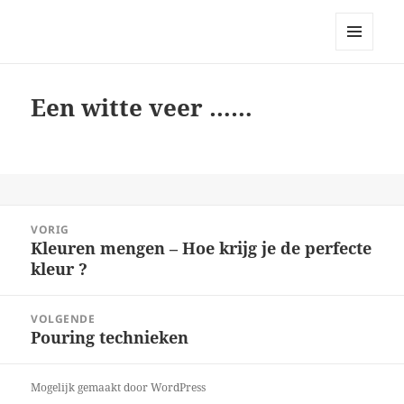
Bellingeweer | Teken- en
schildergroep
MENU
EN
WIDGETS
Een witte veer ……
Bericht
VORIG
navigatie
Kleuren mengen – Hoe krijg je de perfecte
Vorig
kleur ?
bericht:
VOLGENDE
Pouring technieken
Volgend
bericht:
Mogelijk gemaakt door WordPress