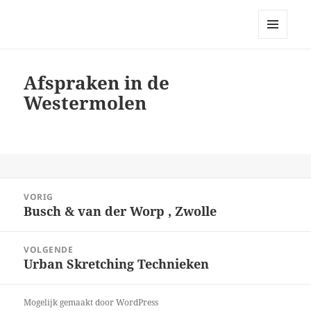
Bellingeweer | Teken- en
schildergroep
MENU
EN
WIDGETS
Afspraken in de
Westermolen
Bericht
VORIG
navigatie
Busch & van der Worp , Zwolle
Vorig
bericht:
VOLGENDE
Urban Skretching Technieken
Volgend
bericht:
Mogelijk gemaakt door WordPress