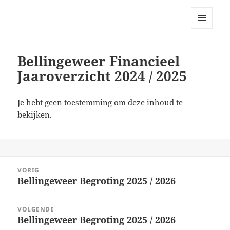
Bellingeweer | Teken- en
schildergroep
MENU
EN
WIDGETS
Bellingeweer Financieel
Jaaroverzicht 2024 / 2025
Je hebt geen toestemming om deze inhoud te
bekijken.
Bericht
VORIG
navigatie
Bellingeweer Begroting 2025 / 2026
Vorig
bericht:
VOLGENDE
Bellingeweer Begroting 2025 / 2026
Volgend